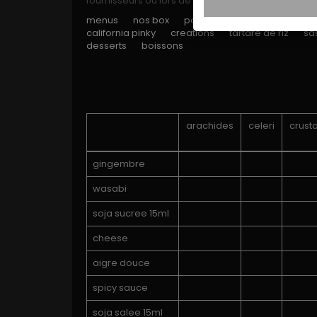
fournisseurs ou lors de leur manipulation dans no
menus
nos box
poke bowls
sushi
maki
california pinky
creations
tartare de riz
sa
desserts
boissons
arachides
celeri
crust
gingembre
wasabi
soja sucree 15ml
cheese
aigre douce
spicy sauce
soja salee 15ml