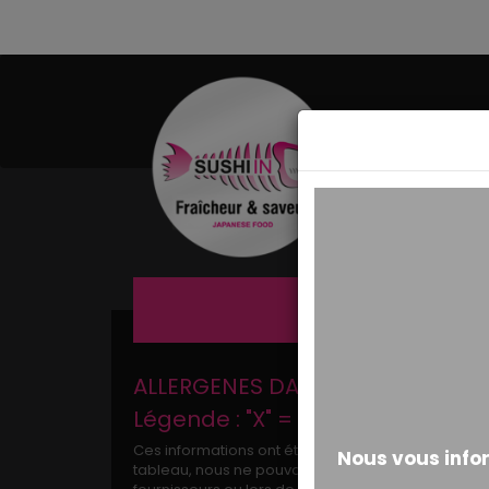
MESSAGE ALERTE
ALLERGENES DANS LES PRODUITS S
Légende : "X" = Présence
Ces informations ont été établies sur la base des
tableau, nous ne pouvons pas exclure une présence