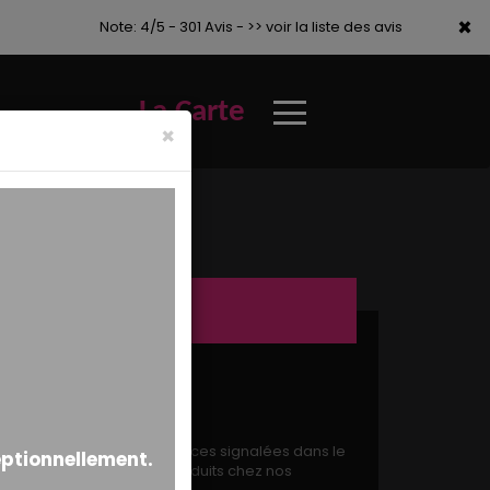
×
×
Note: 4/5 - 301 Avis -
>> voir la liste des avis
La Carte
×
s produits. Outre les présences signalées dans le
s de la fabrication des produits chez nos