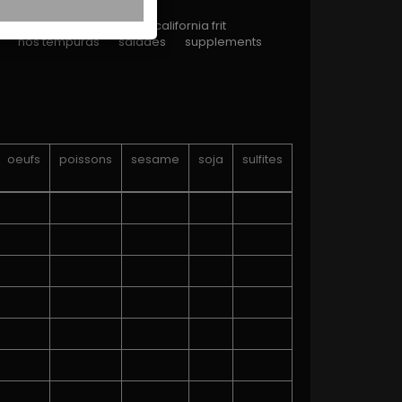
ll
crispy
california
california frit
nos tempuras
salades
supplements
oeufs
poissons
sesame
soja
sulfites