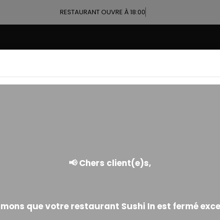
RESTAURANT OUVRE À 18:00
ALLERGÈNES
ushi In Chatillon CARTE 2026 (France)
 déclarations de nos fournisseurs à propos de la composition de leur
 accidentelle dautres ingrédients allergènes qui serait apparue lor