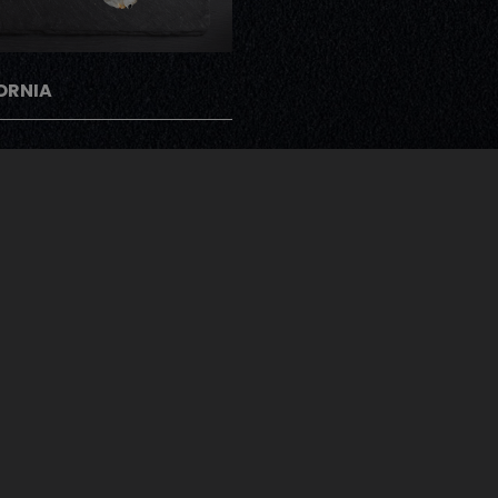
ORNIA
gramme Note Me
ents peuvent donner leur avis