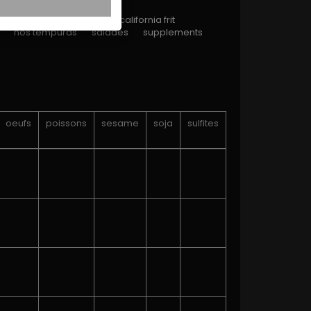
ll
crispy
california
california frit
nos tempuras
salades
supplements
oeufs
poissons
sesame
soja
sulfites