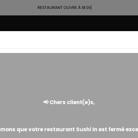
RESTAURANT OUVRE À 18:00
ALLERGÈNES
ushi In Chatillon CARTE 2026 (France)
 déclarations de nos fournisseurs à propos de la composition de leur
 accidentelle dautres ingrédients allergènes qui serait apparue lor