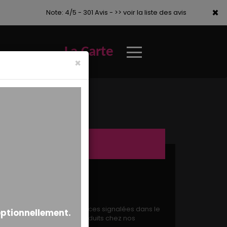
×
×
Note: 4/5 - 301 Avis -
>> voir la liste des avis
La Carte
×
s produits. Outre les présences signalées dans le
s de la fabrication des produits chez nos