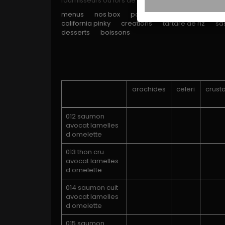
fournisseurs ou lors de leur manipulation dans no
menus
nos box
poke bowls
sushi
maki
california pinky
creations
tartare de riz
sa
desserts
boissons
arachides
celeri
crust
012 saumon
avocat lamelles
d omelette
013 thon cru
avocat lamelles
d omelette
014 saumon cuit
avocat lamelles
d omelette
015 saumon