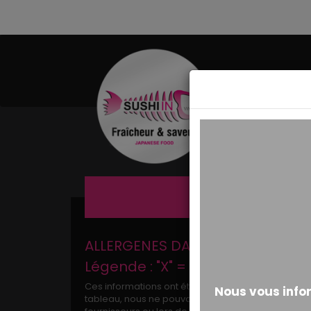
MESSAGE ALERTE
ALLERGENES DANS LES PRODUITS S
Légende : "X" = Présence
Ces informations ont été établies sur la base des
tableau, nous ne pouvons pas exclure une présence