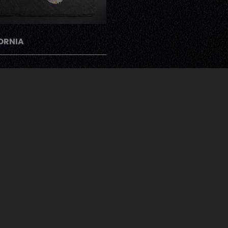
ORNIA
gramme Note Me
ents peuvent donner leur avis