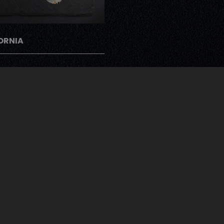
ORNIA
gramme Note Me
ents peuvent donner leur avis