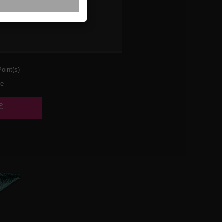
 AVOCAT
MBRE
oint(s)
ce
€