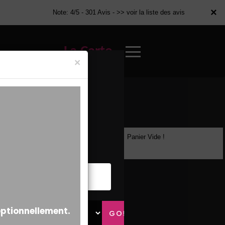
×
×
Note: 4/5 - 301 Avis -
>> voir la liste des avis
La Carte
×
Panier Vide !