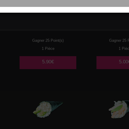
098
THON CRU
099
SURIMI
CIBOULETTE
CONCO
Gagner 25 Point(s)
Gagner 25 P
1 Pièce
1 Piè
5.90€
5.00