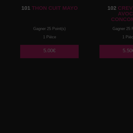
101
THON CUIT MAYO
102
CREV
AVOC
CONCO
Gagner 25 Point(s)
Gagner 25 P
1 Pièce
1 Piè
5.00€
5.50