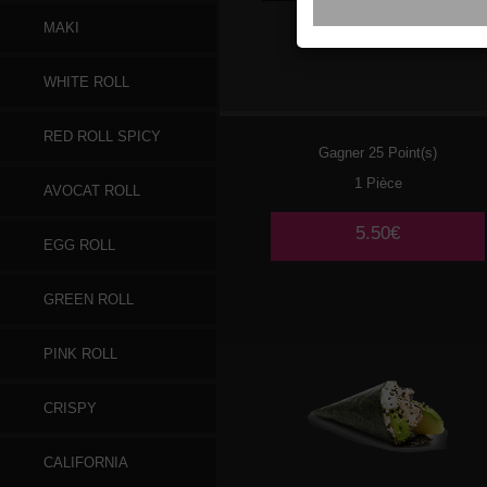
MAKI
097
SAUMON AVOCAT
WHITE ROLL
CONCOMBRE
RED ROLL SPICY
Gagner 25 Point(s)
1 Pièce
AVOCAT ROLL
5.50€
EGG ROLL
GREEN ROLL
PINK ROLL
CRISPY
CALIFORNIA