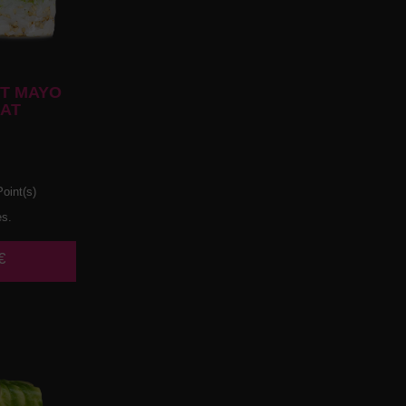
T MAYO
AT
oint(s)
es.
€