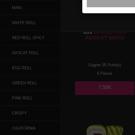
MAKI
WHITE ROLL
089
CREVETTES
AVOCAT MAYO
RED ROLL SPICY
AVOCAT ROLL
Gagner 35 Point(s)
EGG ROLL
6 Pièces
GREEN ROLL
7.50€
PINK ROLL
CRISPY
CALIFORNIA