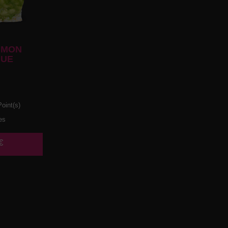
UMON
UE
oint(s)
es
€