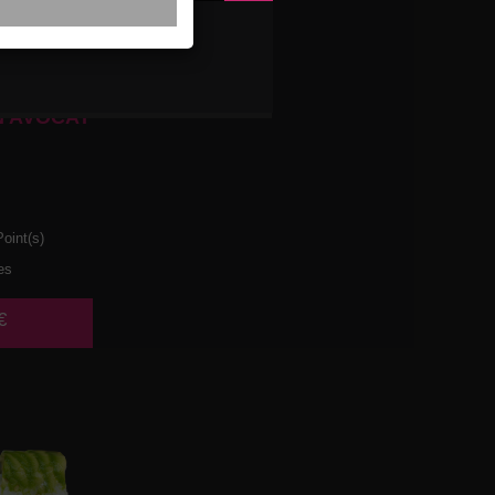
 AVOCAT
oint(s)
es
€