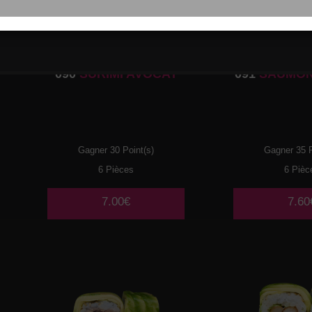
090
SURIMI AVOCAT
091
SAUMON
Gagner 30 Point(s)
Gagner 35 P
6 Pièces
6 Pièc
7.00€
7.60