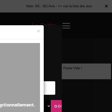
×
×
Note: 4/5 - 301 Avis -
>> voir la liste des avis
La Carte
×
Panier Vide !