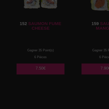
152
SAUMON FUME
159
SA
CHEESE
MANG
Gagner 35 Point(s)
Gagner 35 P
6 Pièces
6 Pièc
7.50€
7.90