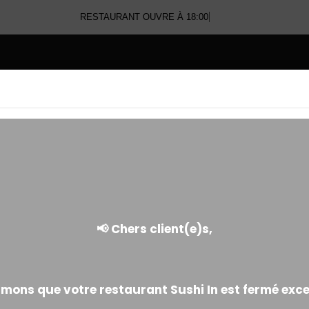
RESTAURANT OUVRE À 18:00
E
AVOCAT ROLL
Riz enroulé d'avocat