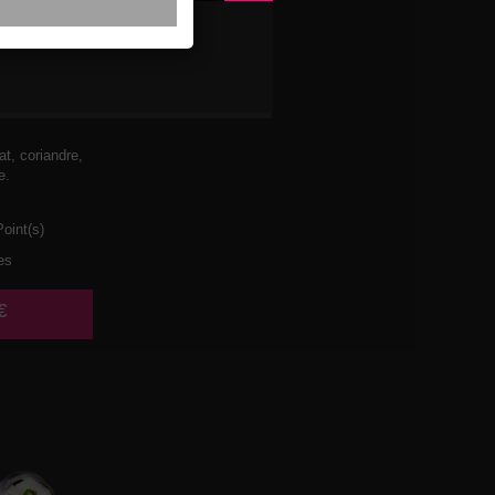
TES 🌶️
t, coriandre,
e.
oint(s)
es
€