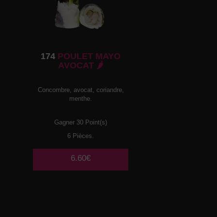
174
POULET MAYO
AVOCAT 🌶️
Concombre, avocat, coriandre,
menthe.
Gagner 30 Point(s)
6 Pièces.
6.60€