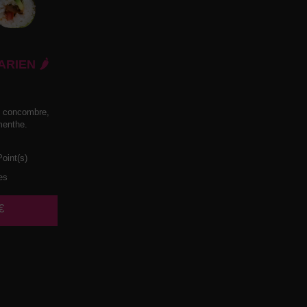
RIEN 🌶️
, concombre,
menthe.
oint(s)
es
€