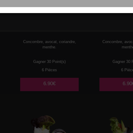
085
CREVETTES
086
CREVET
TEMPURA 🌶️
Concombre, avocat, coriandre,
Concombre, avoca
menthe.
menth
Gagner 30 Point(s)
Gagner 30 P
6 Pièces
6 Pièc
6.90€
6.90