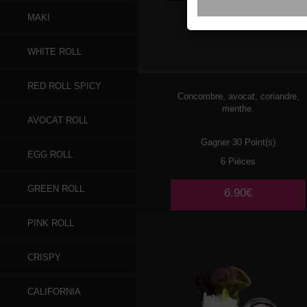
MAKI
084
POULET
WHITE ROLL
TEMPURA 🌶️
RED ROLL SPICY
Concombre, avocat, coriandre,
menthe.
AVOCAT ROLL
Gagner 30 Point(s)
EGG ROLL
6 Pièces
GREEN ROLL
6.90€
PINK ROLL
CRISPY
CALIFORNIA