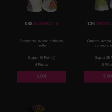
088
SAUMON 🌶️
126
VEGETA
Concombre, avocat, coriandre,
Carottes, avocat
menthe.
coriandre, 
Gagner 30 Point(s)
Gagner 25 P
6 Pièces
6 Pièc
6.90€
5.60