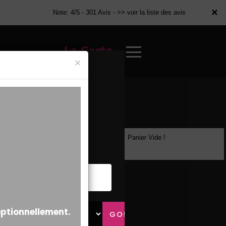
×
×
Note: 4/5 - 301 Avis -
>> voir la liste des avis
La Carte
×
Panier Vide !