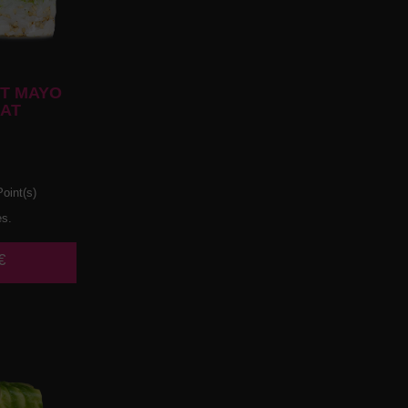
T MAYO
AT
oint(s)
es.
€