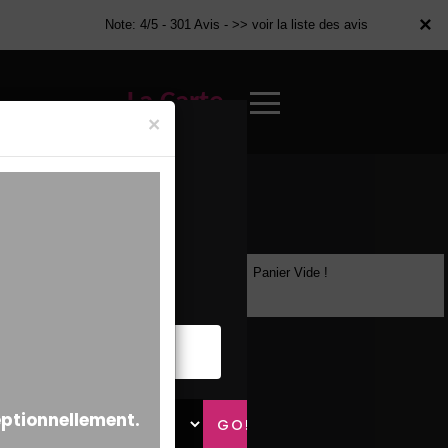
×
×
Note: 4/5 - 301 Avis -
>> voir la liste des avis
La Carte
×
Panier Vide !