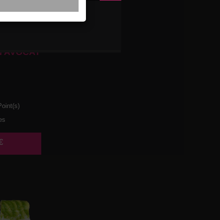
 AVOCAT
oint(s)
es
€