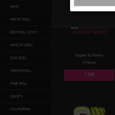
MAKI
WHITE ROLL
089
CREVETTES
AVOCAT MAYO
RED ROLL SPICY
AVOCAT ROLL
Gagner 35 Point(s)
EGG ROLL
6 Pièces
GREEN ROLL
7.50€
PINK ROLL
CRISPY
CALIFORNIA