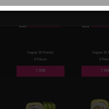
090
SURIMI AVOCAT
091
SAUMON
Gagner 30 Point(s)
Gagner 35 P
6 Pièces
6 Pièc
7.00€
7.60