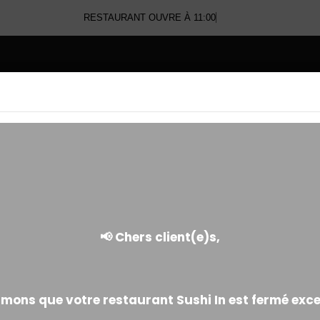
RESTAURANT OUVRE À 11:00
E
AVOCAT ROLL
Riz enroulé d'avocat