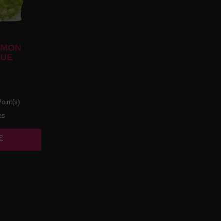
UMON
UE
oint(s)
es
€