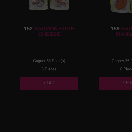
152
SAUMON FUME
159
SA
CHEESE
MANG
Gagner 35 Point(s)
Gagner 35 P
6 Pièces
6 Pièc
7.50€
7.90