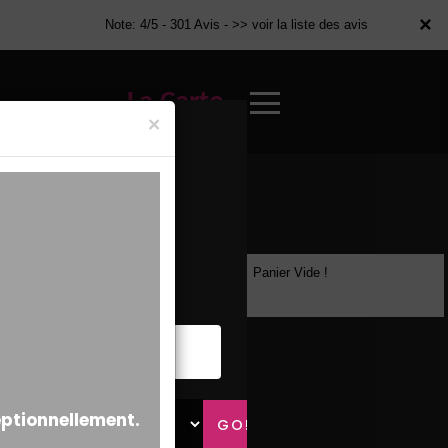
×
×
Note: 4/5 - 301 Avis -
>> voir la liste des avis
La Carte
×
Panier Vide !