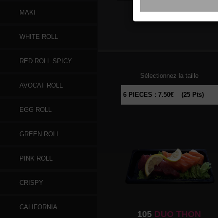
MAKI
096
SAUMON
WHITE ROLL
RED ROLL SPICY
Sélectionnez la taille
AVOCAT ROLL
EGG ROLL
GREEN ROLL
PINK ROLL
CRISPY
CALIFORNIA
105
DUO THON