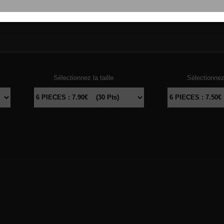
103
THON
104
DAU
Sélectionnez la taille
Sélectionnez 