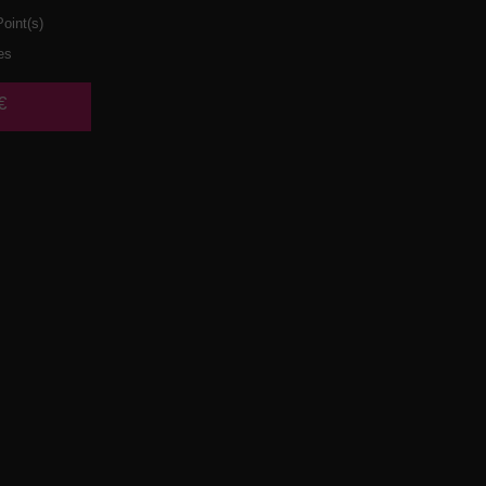
oint(s)
es
€