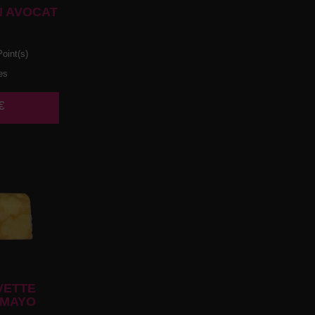
 AVOCAT
oint(s)
es
€
VETTE
 MAYO