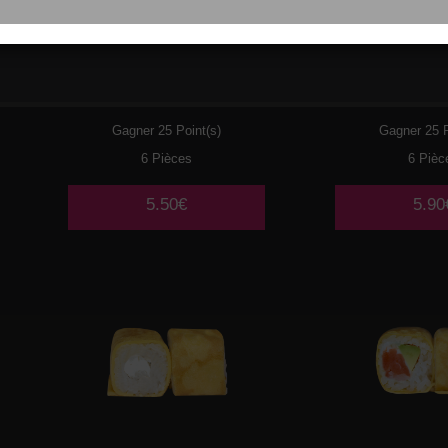
029
THON CUIT MAYO
030
PO
AVOCAT
TEMP
Gagner 25 Point(s)
Gagner 25 P
6 Pièces
6 Pièc
5.50€
5.90