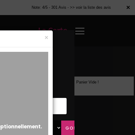
×
×
Note: 4/5 - 301 Avis -
>> voir la liste des avis
La Carte
×
Panier Vide !