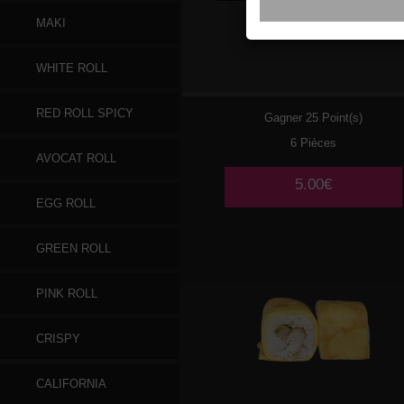
MAKI
028
CHEESE
WHITE ROLL
RED ROLL SPICY
Gagner 25 Point(s)
6 Pièces
AVOCAT ROLL
5.00€
EGG ROLL
GREEN ROLL
PINK ROLL
CRISPY
CALIFORNIA