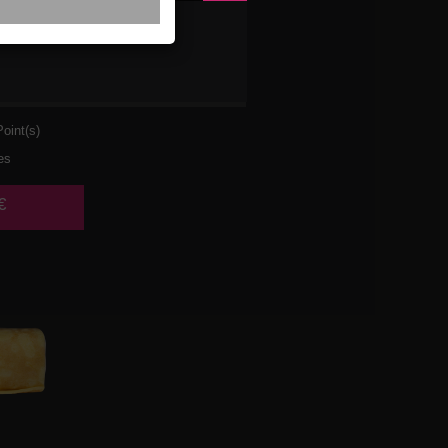
ULET
URA
oint(s)
es
€