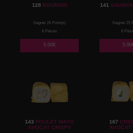
128
BOURSIN
141
SAUMON
Gagner 25 Point(s)
Gagner 25 P
6 Pièces
6 Pièc
5.00€
5.90
143
POULET MAYO
167
CRE
AVOCAT CRISPY
AVOCAT