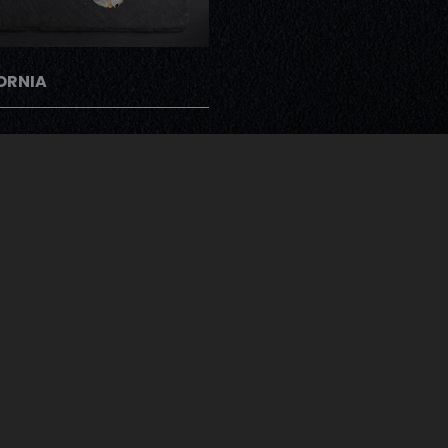
ORNIA
gramme Note Me
ents peuvent donner leur avis