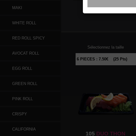
MAKI
096
SAUMON
WHITE ROLL
RED ROLL SPICY
Sélectionnez la taille
AVOCAT ROLL
EGG ROLL
GREEN ROLL
PINK ROLL
CRISPY
CALIFORNIA
105
DUO THON