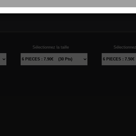
103
THON
104
DAU
Sélectionnez la taille
Sélectionnez 