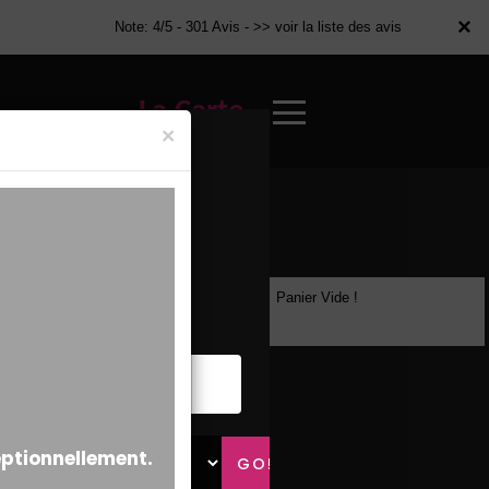
×
×
Note: 4/5 - 301 Avis -
>> voir la liste des avis
La Carte
×
Panier Vide !