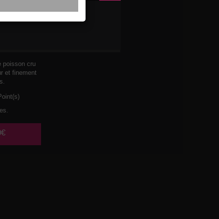
 THON
ON
e poisson cru
ur et finement
s.
oint(s)
es.
0€