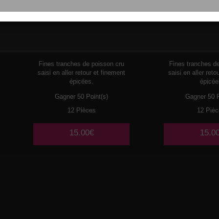
108
THON
113
DUO
SAUM
Fines tranches de poisson cru
Fines tranches d
saisi en aller retour et finement
saisi en aller reto
épicées.
épicée
Gagner 50 Point(s)
Gagner 50 P
12 Pièces
12 Pièc
15.00€
15.0