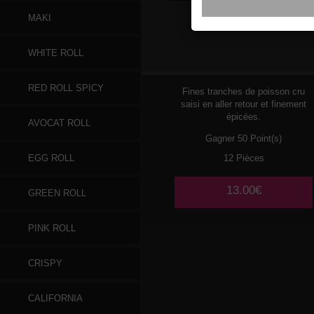
MAKI
107
SAUMON
WHITE ROLL
RED ROLL SPICY
Fines tranches de poisson cru
saisi en aller retour et finement
épicées.
AVOCAT ROLL
Gagner 50 Point(s)
12 Pièces
EGG ROLL
13.00€
GREEN ROLL
PINK ROLL
CRISPY
CALIFORNIA