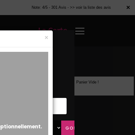
×
×
Note: 4/5 - 301 Avis -
>> voir la liste des avis
La Carte
×
Panier Vide !