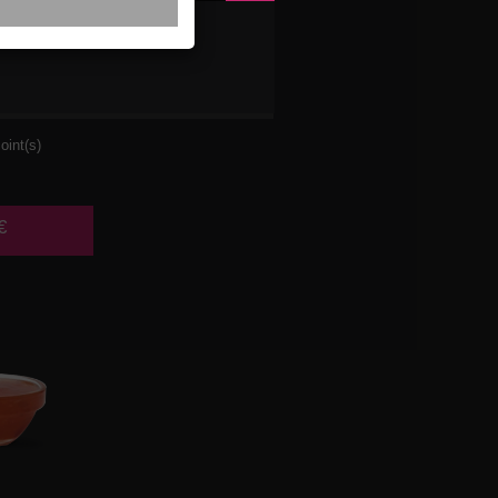
SE
oint(s)
€