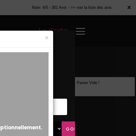
×
×
Note: 4/5 - 301 Avis -
>> voir la liste des avis
La Carte
×
Panier Vide !