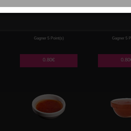
WASABI
CHEE
Gagner 5 Point(s)
Gagner 5 P
0.80€
0.80