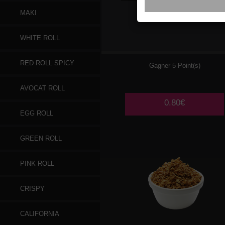
MAKI
GINGEMBRE
WHITE ROLL
RED ROLL SPICY
Gagner 5 Point(s)
AVOCAT ROLL
0.80€
EGG ROLL
GREEN ROLL
PINK ROLL
CRISPY
CALIFORNIA