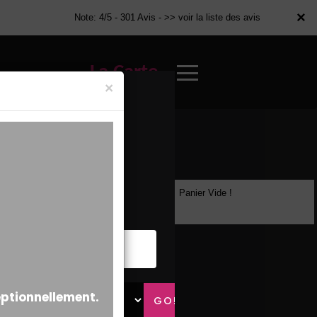
×
×
Note: 4/5 - 301 Avis -
>> voir la liste des avis
La Carte
×
Panier Vide !