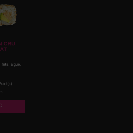
N CRU
AT
frits, algue.
oint(s)
es.
€