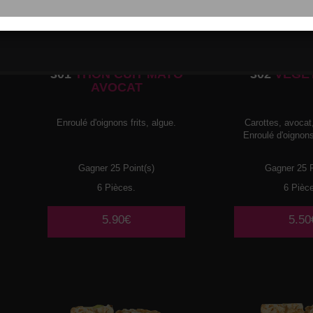
301
THON CUIT MAYO
302
VEGE
AVOCAT
Enroulé d'oignons frits, algue.
Carottes, avoca
Enroulé d'oignons 
Gagner 25 Point(s)
Gagner 25 P
6 Pièces.
6 Pièc
5.90€
5.50