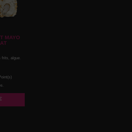
T MAYO
AT
frits, algue.
oint(s)
es.
€