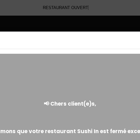
RESTAURANT O
E
CRISPY
Enroulé d'oignons frits