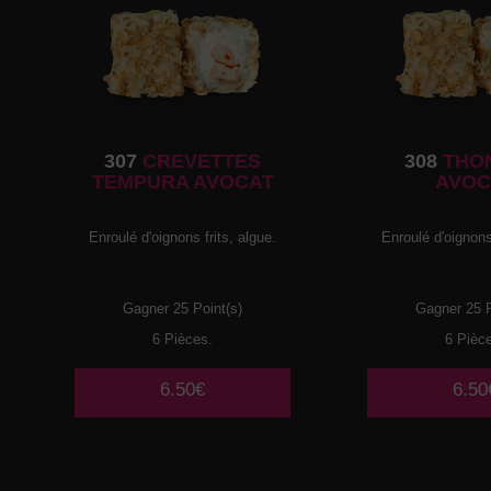
307
CREVETTES
308
THO
TEMPURA AVOCAT
AVOC
Enroulé d'oignons frits, algue.
Enroulé d'oignons 
Gagner 25 Point(s)
Gagner 25 P
6 Pièces.
6 Pièc
6.50€
6.50