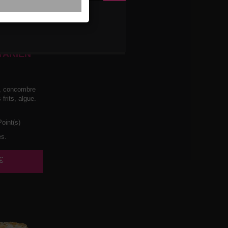
TARIEN
t, concombre
frits, algue.
oint(s)
es.
€