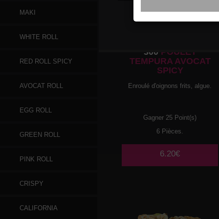
MAKI
WHITE ROLL
300
POULET
TEMPURA AVOCAT
RED ROLL SPICY
SPICY
Enroulé d'oignons frits, algue.
AVOCAT ROLL
EGG ROLL
Gagner 25 Point(s)
6 Pièces.
GREEN ROLL
6.20€
PINK ROLL
CRISPY
CALIFORNIA