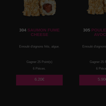
304
SAUMON FUME
305
POULE
CHEESE
AVOC
Enroulé d'oignons frits, algue.
Enroulé d'oignons 
Gagner 25 Point(s)
Gagner 25 P
6 Pièces.
6 Pièc
6.20€
5.90