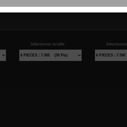
103
THON
104
DAU
Sélectionnez la taille
Sélectionnez 