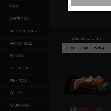
MAKI
096
SAUMON
WHITE ROLL
RED ROLL SPICY
Sélectionnez la taille
AVOCAT ROLL
EGG ROLL
GREEN ROLL
PINK ROLL
CRISPY
CALIFORNIA
105
DUO THON