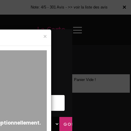
×
×
Note: 4/5 - 301 Avis -
>> voir la liste des avis
La Carte
×
Panier Vide !