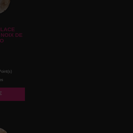
LACE
NOIX DE
O
oint(s)
es
€