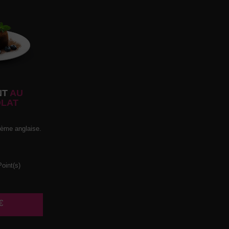
NT
AU
LAT
rème anglaise.
oint(s)
€