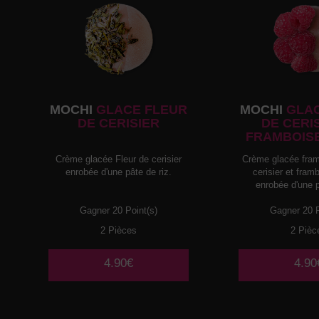
MOCHI
GLACE FLEUR
MOCHI
GLAC
DE CERISIER
DE CERI
FRAMBOIS
Crème glacée Fleur de cerisier
Crème glacée fram
enrobée d'une pâte de riz.
cerisier et fra
enrobée d'une p
Gagner 20 Point(s)
Gagner 20 P
2 Pièces
2 Pièc
4.90€
4.90