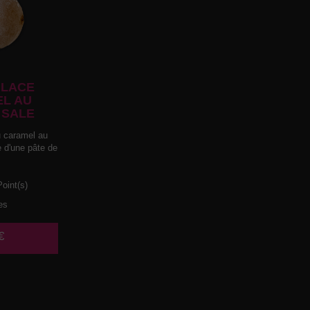
LACE
L AU
 SALE
 caramel au
e d'une pâte de
oint(s)
es
€