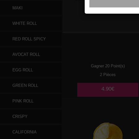
MAKI
MOCHI
GLACE LITCHI
WHITE ROLL
RED ROLL SPICY
AVOCAT ROLL
Gagner 20 Point(s)
EGG ROLL
2 Pièces
GREEN ROLL
4.90€
PINK ROLL
CRISPY
CALIFORNIA