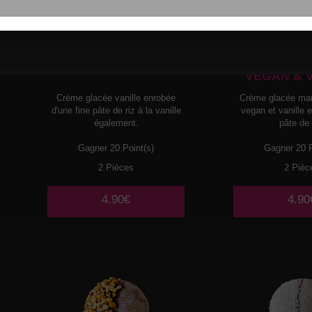
MOCHI
GLACE
MOCHI
G
VANILLE
MANGUE P
VEGAN & 
Crème glacée vanille enrobée
Crème glacée ma
d'une fine pâte de riz à la vanille
vegan et vanille 
également.
pâte de 
Gagner 20 Point(s)
Gagner 20 P
2 Pièces
2 Pièc
4.90€
4.90