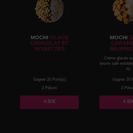
MOCHI
GLACE
MOCHI
G
CHOCOLAT ET
CARAME
NOISETTES
BEURRE
Crème glacée au
beurre salé enrobé
riz.
Gagner 20 Point(s)
Gagner 20 P
2 Pièces
2 Pièc
4.90€
4.90