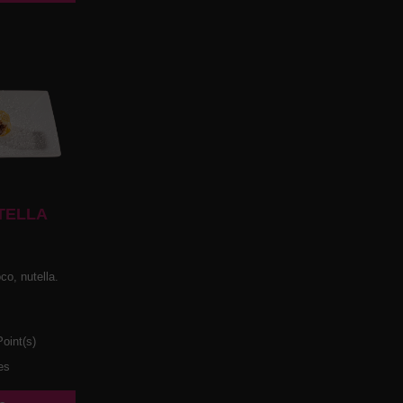
TELLA
co, nutella.
oint(s)
es