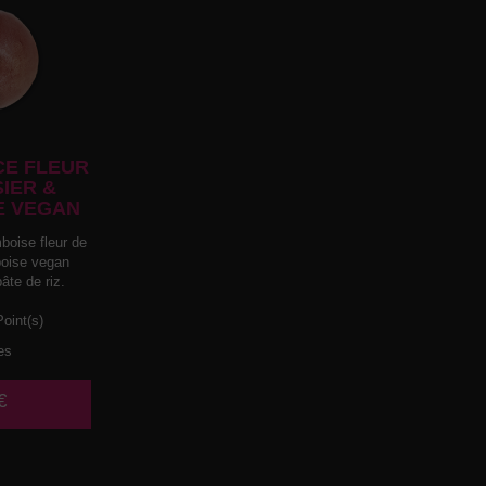
E FLEUR
SIER &
E VEGAN
boise fleur de
mboise vegan
âte de riz.
oint(s)
es
€