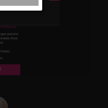
LACE
ASSION
VANILLE
ngue passion
enrobée d'une
riz.
oint(s)
es
€