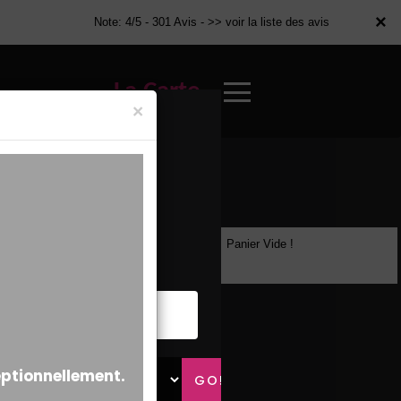
×
×
Note: 4/5 - 301 Avis -
>> voir la liste des avis
La Carte
×
Panier Vide !