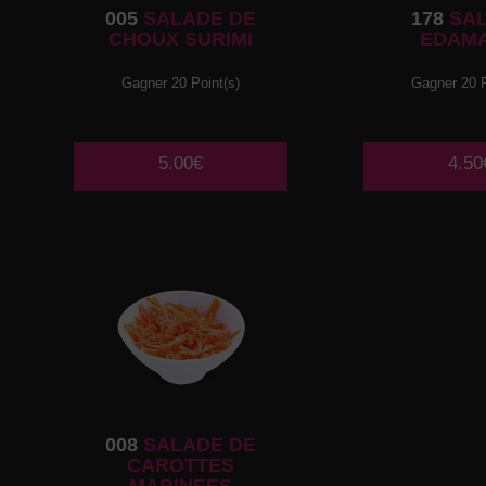
005
SALADE DE
178
SA
CHOUX SURIMI
EDAM
Gagner 20 Point(s)
Gagner 20 P
5.00€
4.50
008
SALADE DE
CAROTTES