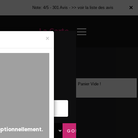
×
×
Note: 4/5 - 301 Avis -
>> voir la liste des avis
La Carte
×
Panier Vide !