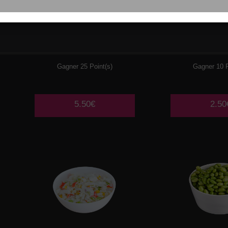
002
SALADE DE
003
SALA
CHOUX CREVETTES
CHO
Gagner 25 Point(s)
Gagner 10 P
5.50€
2.50