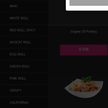
MAKI
001
ALGUES
WHITE ROLL
CONCOMBRE
RED ROLL SPICY
Gagner 20 Point(s)
AVOCAT ROLL
4.50€
EGG ROLL
GREEN ROLL
PINK ROLL
CRISPY
CALIFORNIA