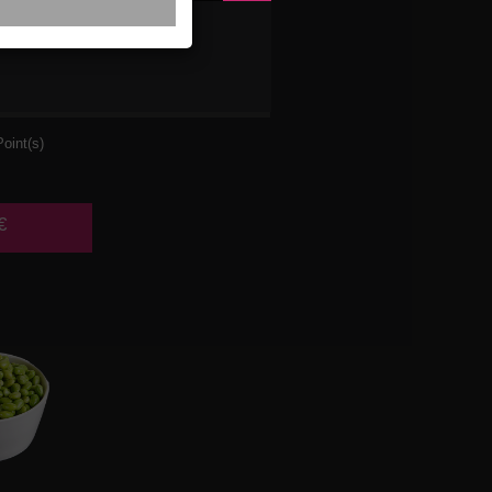
DE DE
UX
oint(s)
€