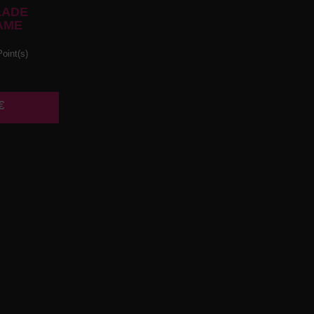
LADE
AME
oint(s)
€