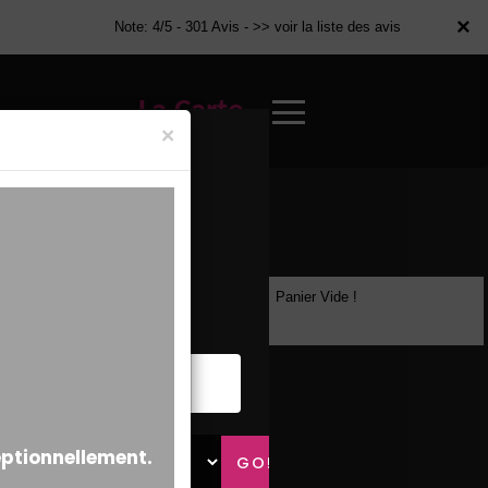
×
×
Note: 4/5 - 301 Avis -
>> voir la liste des avis
La Carte
×
Panier Vide !