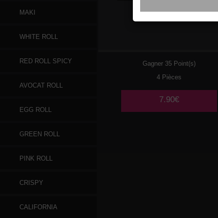
MAKI
177
CREVETTES
WHITE ROLL
RED ROLL SPICY
Gagner 35 Point(s)
4 Pièces
AVOCAT ROLL
7.90€
EGG ROLL
GREEN ROLL
PINK ROLL
CRISPY
CALIFORNIA