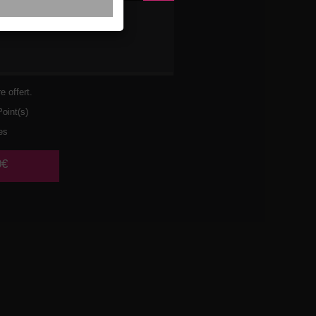
ULET
URA
e offert.
oint(s)
es
0€