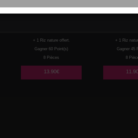
119
CREVETTES
120
PO
TEMP
+ 1 Riz nature offert.
+ 1 Riz natur
Gagner 60 Point(s)
Gagner 45 P
8 Pièces
8 Pièc
13.90€
11.9