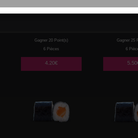
061
BOURSIN
062
CRE
AVOC
Gagner 20 Point(s)
Gagner 25 P
6 Pièces
6 Pièc
4.20€
5.50