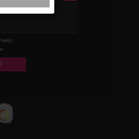
VETTE
AT
oint(s)
es
€