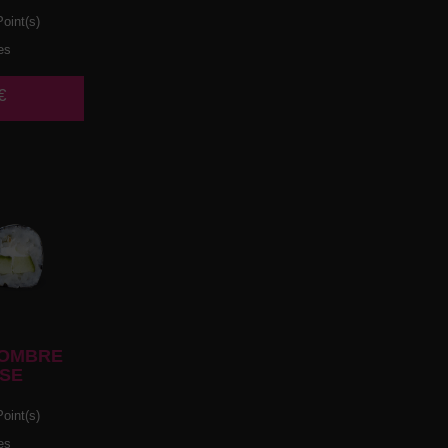
oint(s)
es
€
OMBRE
SE
oint(s)
es