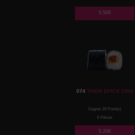
5.50€
074
THON EPICE CRU
Gagner 20 Point(s)
6 Pièces
5.20€