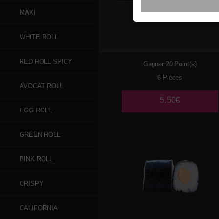
MAKI
059
SAUMON CHEESE
WHITE ROLL
RED ROLL SPICY
Gagner 20 Point(s)
6 Pièces
AVOCAT ROLL
5.50€
EGG ROLL
GREEN ROLL
PINK ROLL
CRISPY
CALIFORNIA