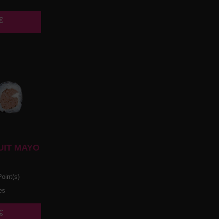
€
UIT MAYO
oint(s)
es
€