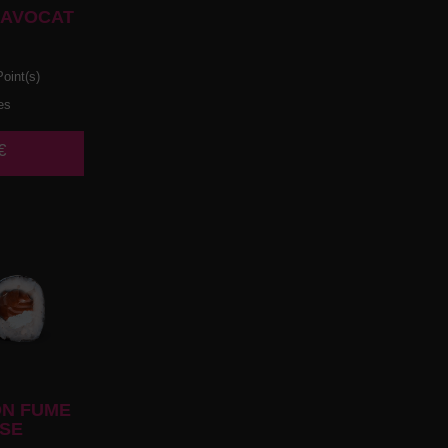
 AVOCAT
oint(s)
es
€
N FUME
SE