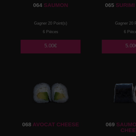
064
SAUMON
065
SURIMI
Gagner 20 Point(s)
Gagner 20 P
6 Pièces
6 Pièc
5.00€
5.00
068
AVOCAT CHEESE
069
SAUMO
CHEE