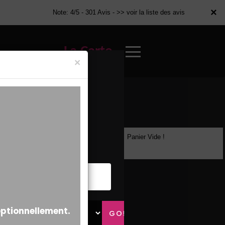
×
×
Note: 4/5 - 301 Avis -
>> voir la liste des avis
La Carte
×
Panier Vide !