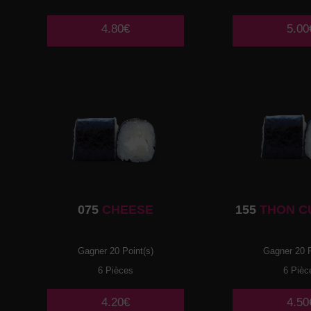
4.80€
5.00
075
CHEESE
155
THON C
Gagner 20 Point(s)
Gagner 20 P
6 Pièces
6 Pièc
4.20€
4.50