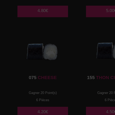
4.80€
5.00
075
CHEESE
155
THON C
Gagner 20 Point(s)
Gagner 20 P
6 Pièces
6 Pièc
4.20€
4.50