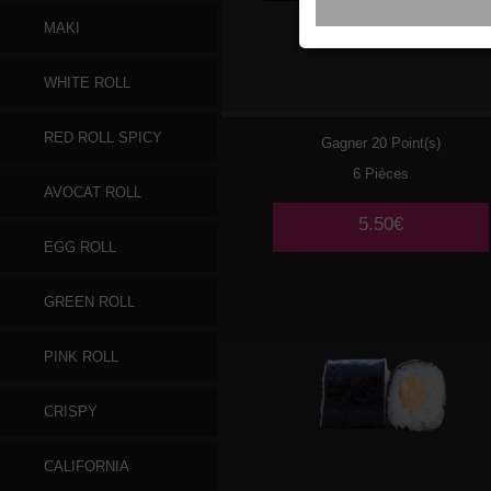
MAKI
059
SAUMON CHEESE
WHITE ROLL
RED ROLL SPICY
Gagner 20 Point(s)
6 Pièces
AVOCAT ROLL
5.50€
EGG ROLL
GREEN ROLL
PINK ROLL
CRISPY
CALIFORNIA