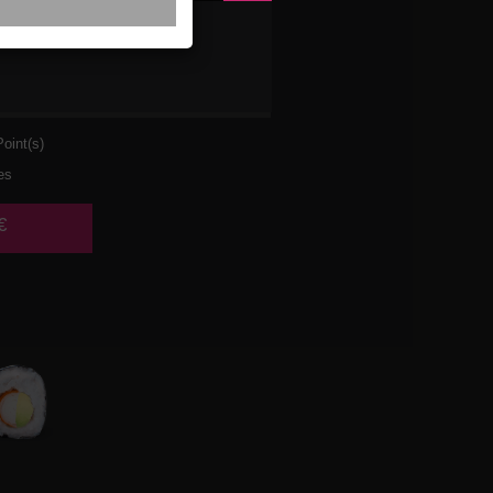
VETTE
AT
oint(s)
es
€