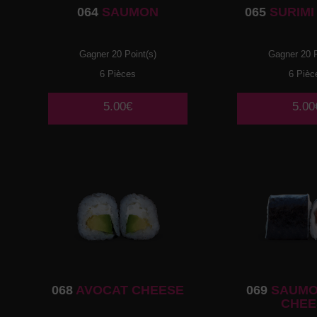
064
SAUMON
065
SURIMI
Gagner 20 Point(s)
Gagner 20 P
6 Pièces
6 Pièc
5.00€
5.00
068
AVOCAT CHEESE
069
SAUMO
CHEE