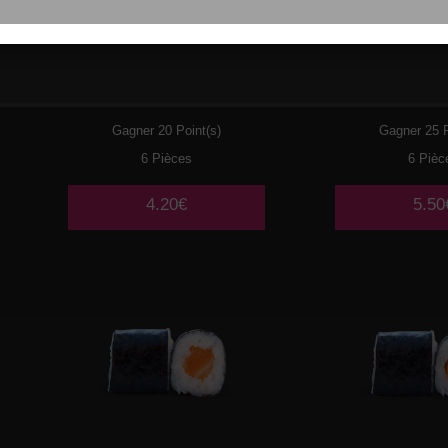
061
BOURSIN
062
CRE
AVOC
Gagner 20 Point(s)
Gagner 25 P
6 Pièces
6 Pièc
4.20€
5.50