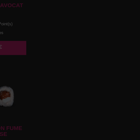
 AVOCAT
oint(s)
es
€
N FUME
SE