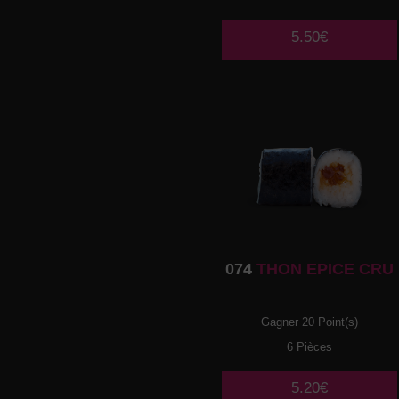
5.50€
074
THON EPICE CRU
Gagner 20 Point(s)
6 Pièces
5.20€