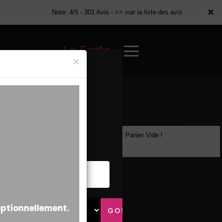
×
×
Note: 4/5 - 301 Avis -
>> voir la liste des avis
La Carte
×
Panier Vide !