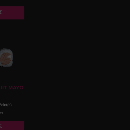
€
UIT MAYO
oint(s)
es
€