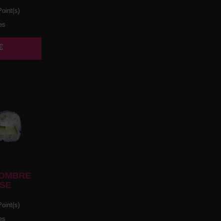
oint(s)
es
€
OMBRE
SE
oint(s)
es