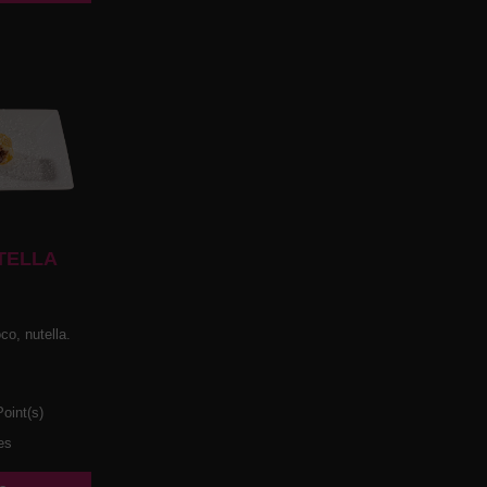
TELLA
co, nutella.
oint(s)
es