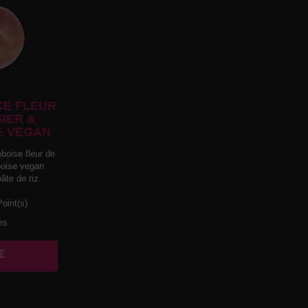
E FLEUR
SIER &
E VEGAN
boise fleur de
mboise vegan
âte de riz.
oint(s)
es
€