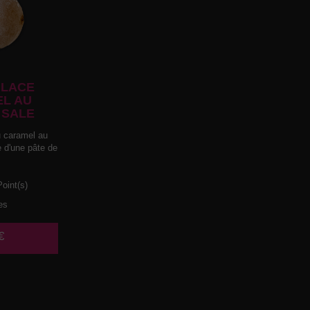
LACE
L AU
 SALE
 caramel au
e d'une pâte de
oint(s)
es
€