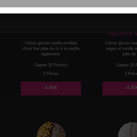
MOCHI
GLACE
MOCHI
G
VANILLE
MANGUE P
VEGAN & 
Crème glacée vanille enrobée
Crème glacée ma
d'une fine pâte de riz à la vanille
vegan et vanille 
également.
pâte de 
Gagner 20 Point(s)
Gagner 20 P
2 Pièces
2 Pièc
4.90€
4.90