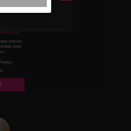
LACE
ASSION
VANILLE
ngue passion
enrobée d'une
riz.
oint(s)
es
€