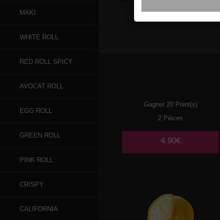
MAKI
MOCHI
GLACE LITCHI
WHITE ROLL
RED ROLL SPICY
AVOCAT ROLL
Gagner 20 Point(s)
EGG ROLL
2 Pièces
GREEN ROLL
4.90€
PINK ROLL
CRISPY
CALIFORNIA