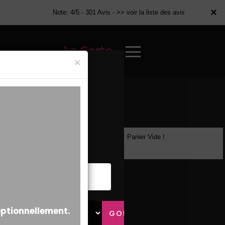
×
×
Note: 4/5 - 301 Avis -
>> voir la liste des avis
La Carte
×
Panier Vide !