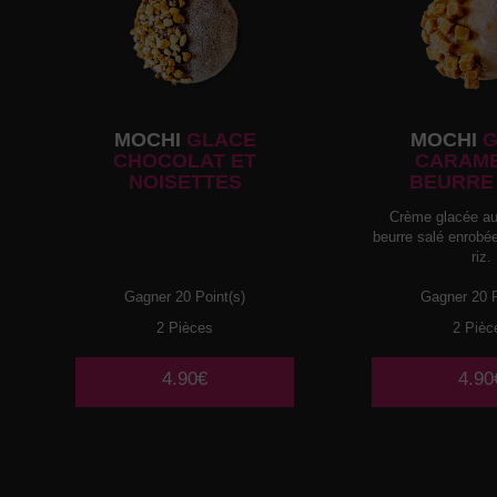
MOCHI
GLACE
MOCHI
G
CHOCOLAT ET
CARAME
NOISETTES
BEURRE
Crème glacée au
beurre salé enrobé
riz.
Gagner 20 Point(s)
Gagner 20 P
2 Pièces
2 Pièc
4.90€
4.90