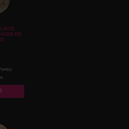
LACE
NOIX DE
O
oint(s)
es
€