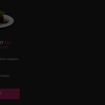
NT
AU
LAT
rème anglaise.
oint(s)
€