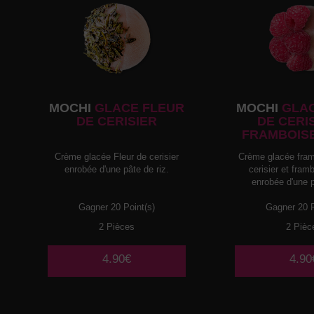
MOCHI
GLACE FLEUR
MOCHI
GLAC
DE CERISIER
DE CERI
FRAMBOIS
Crème glacée Fleur de cerisier
Crème glacée fram
enrobée d'une pâte de riz.
cerisier et fra
enrobée d'une p
Gagner 20 Point(s)
Gagner 20 P
2 Pièces
2 Pièc
4.90€
4.90