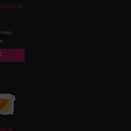
 CHEESE
oint(s)
es.
€
UMON