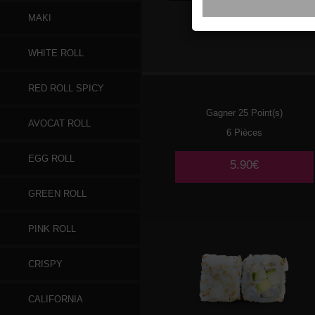
MAKI
020
POULET
WHITE ROLL
TEMPURA AVOCAT 🌶️
RED ROLL SPICY
Gagner 25 Point(s)
AVOCAT ROLL
6 Pièces
EGG ROLL
5.90€
GREEN ROLL
PINK ROLL
CRISPY
CALIFORNIA