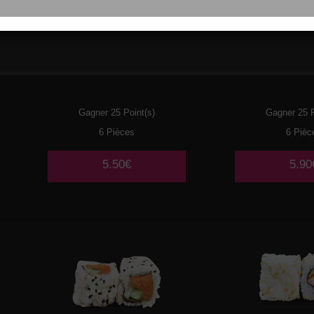
021
THON CUIT MAYO
022
CREV
AVOCAT
AVOC
Gagner 25 Point(s)
Gagner 25 P
6 Pièces
6 Pièc
5.50€
5.90