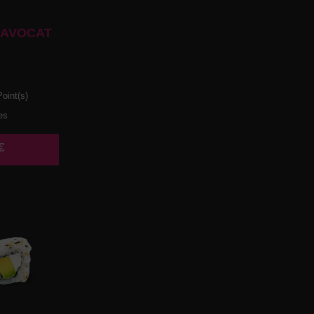
 AVOCAT
oint(s)
es
€