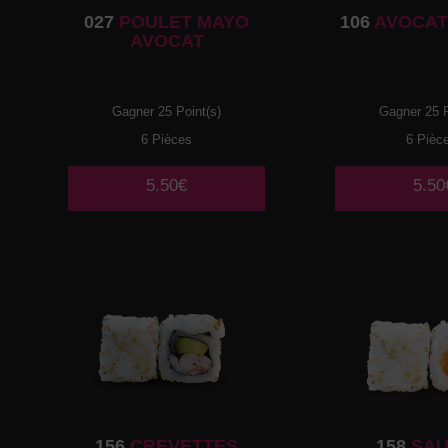
027
POULET MAYO
106
AVOCAT
AVOCAT
Gagner 25 Point(s)
Gagner 25 P
6 Pièces
6 Pièc
5.50€
5.50
156
CREVETTES
158
SA