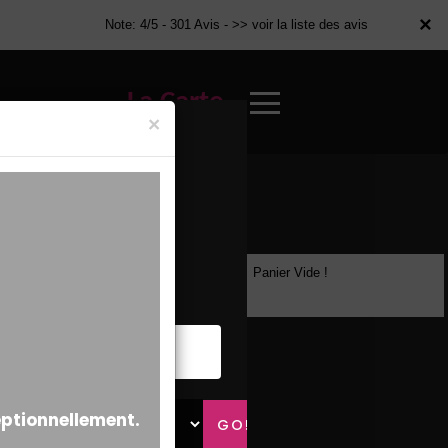
×
×
Note: 4/5 - 301 Avis -
>> voir la liste des avis
La Carte
×
Panier Vide !