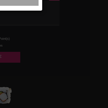
ETTES
AT
oint(s)
es
€