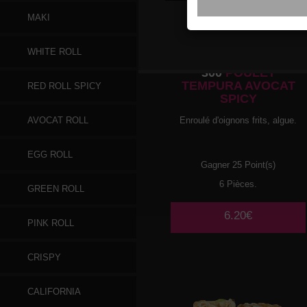
MAKI
WHITE ROLL
300
POULET
TEMPURA AVOCAT
RED ROLL SPICY
SPICY
Enroulé d'oignons frits, algue.
AVOCAT ROLL
EGG ROLL
Gagner 25 Point(s)
6 Pièces.
GREEN ROLL
6.20€
PINK ROLL
CRISPY
CALIFORNIA