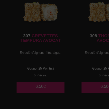
307
CREVETTES
308
THO
TEMPURA AVOCAT
AVOC
Enroulé d'oignons frits, algue.
Enroulé d'oignons 
Gagner 25 Point(s)
Gagner 25 P
6 Pièces.
6 Pièc
6.50€
6.50