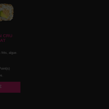
N CRU
AT
frits, algue.
oint(s)
es.
€