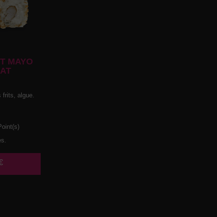
T MAYO
AT
frits, algue.
oint(s)
es.
€