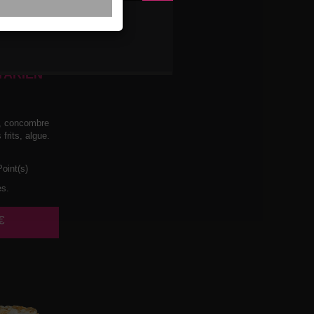
TARIEN
t, concombre
frits, algue.
oint(s)
es.
€