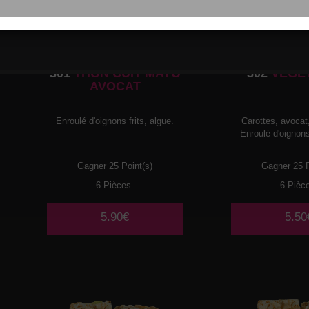
301
THON CUIT MAYO
302
VEGE
AVOCAT
Enroulé d'oignons frits, algue.
Carottes, avoca
Enroulé d'oignons 
Gagner 25 Point(s)
Gagner 25 P
6 Pièces.
6 Pièc
5.90€
5.50