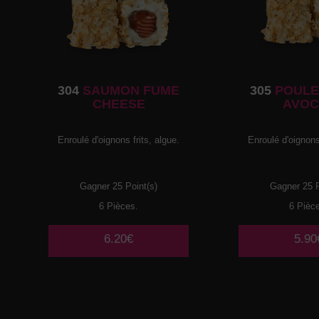
304
SAUMON FUME
305
POULE
CHEESE
AVOC
Enroulé d'oignons frits, algue.
Enroulé d'oignons 
Gagner 25 Point(s)
Gagner 25 P
6 Pièces.
6 Pièc
6.20€
5.90