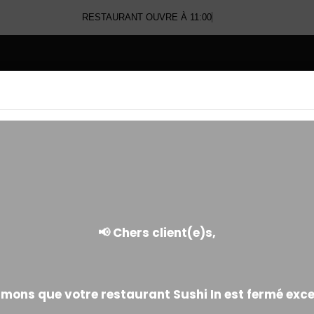
RESTAURANT OUVRE À 11:00
E
CRISPY
Enroulé d'oignons frits