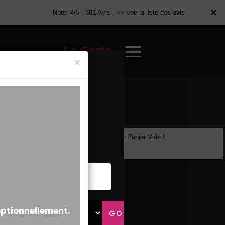
×
×
Note: 4/5 - 301 Avis -
>> voir la liste des avis
La Carte
×
Panier Vide !