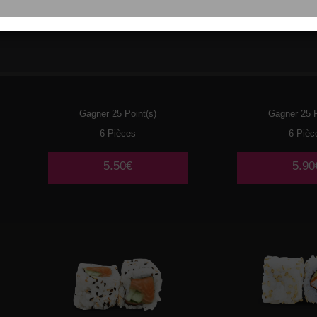
021
THON CUIT MAYO
022
CREV
AVOCAT
AVOC
Gagner 25 Point(s)
Gagner 25 P
6 Pièces
6 Pièc
5.50€
5.90