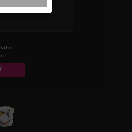
ETTES
AT
oint(s)
es
€