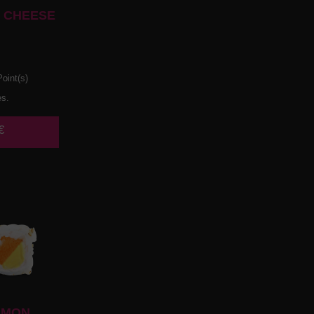
 CHEESE
oint(s)
es.
€
UMON