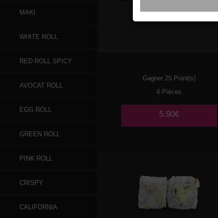
MAKI
020
POULET
WHITE ROLL
TEMPURA AVOCAT 🌶️
RED ROLL SPICY
Gagner 25 Point(s)
AVOCAT ROLL
6 Pièces
EGG ROLL
5.90€
GREEN ROLL
PINK ROLL
CRISPY
CALIFORNIA