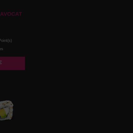
 AVOCAT
oint(s)
es
€