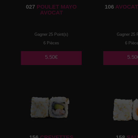
027
POULET MAYO
106
AVOCAT
AVOCAT
Gagner 25 Point(s)
Gagner 25 P
6 Pièces
6 Pièc
5.50€
5.50
156
CREVETTES
158
SA