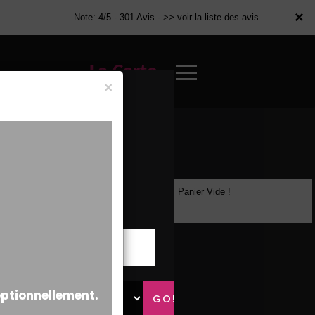
×
×
Note: 4/5 - 301 Avis -
>> voir la liste des avis
La Carte
×
Panier Vide !