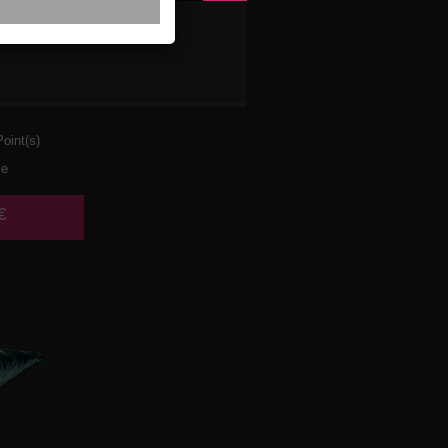
 AVOCAT
MBRE
oint(s)
ce
€