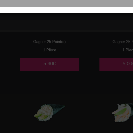
098
THON CRU
099
SURIMI
CIBOULETTE
CONCO
Gagner 25 Point(s)
Gagner 25 P
1 Pièce
1 Piè
5.90€
5.00