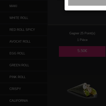
MAKI
097
SAUMON AVOCAT
WHITE ROLL
CONCOMBRE
RED ROLL SPICY
Gagner 25 Point(s)
1 Pièce
AVOCAT ROLL
5.50€
EGG ROLL
GREEN ROLL
PINK ROLL
CRISPY
CALIFORNIA