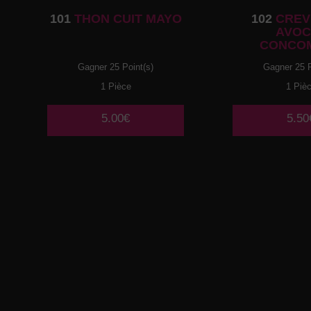
101
THON CUIT MAYO
102
CREV
AVOC
CONCO
Gagner 25 Point(s)
Gagner 25 P
1 Pièce
1 Piè
5.00€
5.50