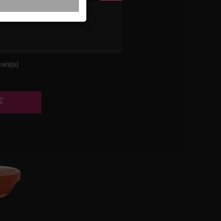
SE
oint(s)
€