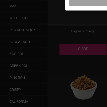
MAKI
GINGEMBRE
WHITE ROLL
RED ROLL SPICY
Gagner 5 Point(s)
AVOCAT ROLL
0.80€
EGG ROLL
GREEN ROLL
PINK ROLL
CRISPY
CALIFORNIA