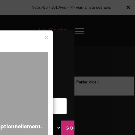
×
×
Note: 4/5 - 301 Avis -
>> voir la liste des avis
La Carte
×
Panier Vide !