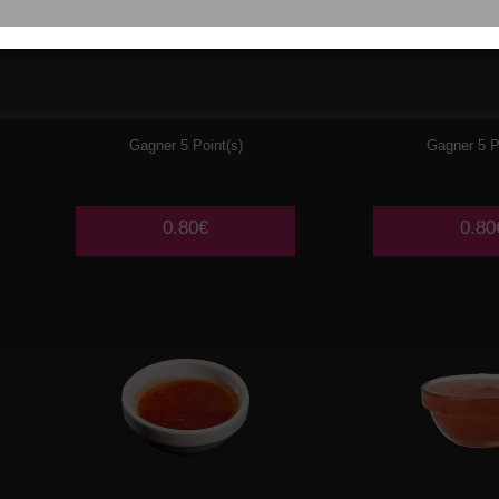
WASABI
CHEE
Gagner 5 Point(s)
Gagner 5 P
0.80€
0.80