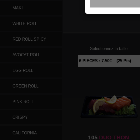
MAKI
096
SAUMON
WHITE ROLL
RED ROLL SPICY
Sélectionnez la taille
AVOCAT ROLL
EGG ROLL
GREEN ROLL
PINK ROLL
CRISPY
CALIFORNIA
105
DUO THON