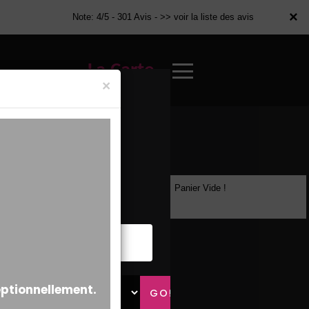
×
×
Note: 4/5 - 301 Avis -
>> voir la liste des avis
La Carte
×
Panier Vide !