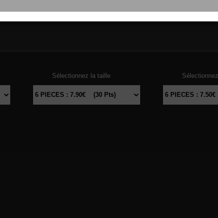
103
THON
104
DAU
Sélectionnez la taille
Sélectionnez 