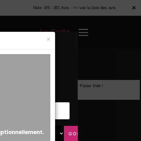
×
×
Note: 4/5 - 301 Avis -
>> voir la liste des avis
La Carte
×
Panier Vide !