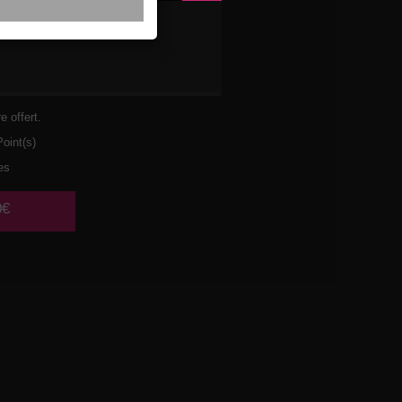
ULET
URA
e offert.
oint(s)
es
0€