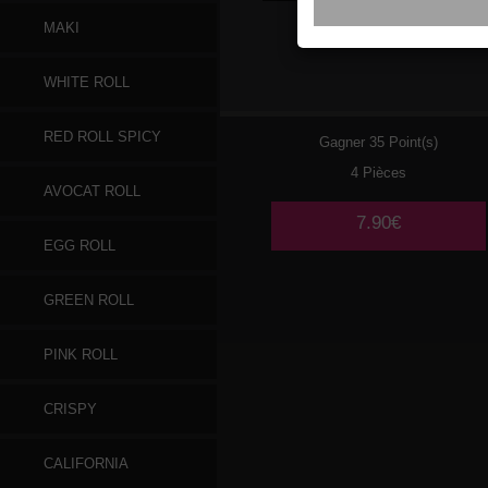
MAKI
177
CREVETTES
WHITE ROLL
RED ROLL SPICY
Gagner 35 Point(s)
4 Pièces
AVOCAT ROLL
7.90€
EGG ROLL
GREEN ROLL
PINK ROLL
CRISPY
CALIFORNIA