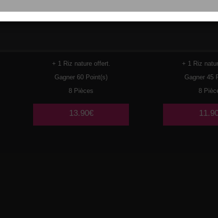
119
CREVETTES
120
PO
TEMP
+ 1 Riz nature offert.
+ 1 Riz natur
Gagner 60 Point(s)
Gagner 45 P
8 Pièces
8 Pièc
13.90€
11.9