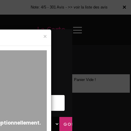
×
×
Note: 4/5 - 301 Avis -
>> voir la liste des avis
La Carte
×
Panier Vide !