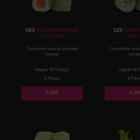
083
SAUMON FUMÉ
125
CREV
CHEESE
MAY
Concombre avocat coriandre
Concombre avoca
menthe
ment
Gagner 30 Point(s)
Gagner 30 P
6 Pièces
6 Pièc
6.90€
6.90