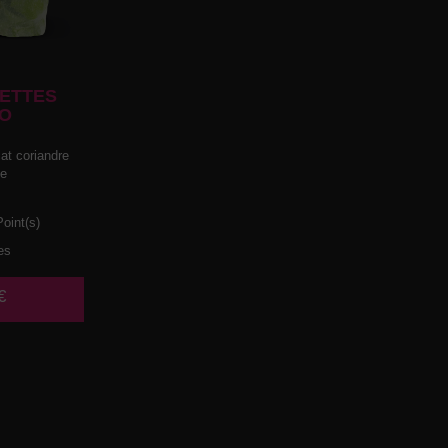
ETTES
O
t coriandre
he
oint(s)
es
€