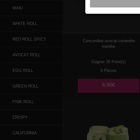
MAKI
076
SAUMON
WHITE ROLL
RED ROLL SPICY
Concombre avocat coriandre
menthe
AVOCAT ROLL
Gagner 30 Point(s)
6 Pièces
EGG ROLL
6.90€
GREEN ROLL
PINK ROLL
CRISPY
CALIFORNIA