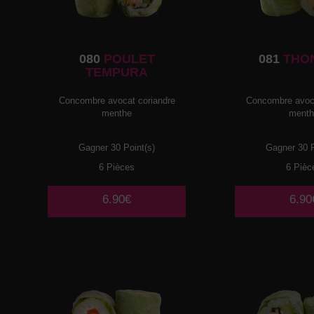
080
POULET
081
THO
TEMPURA
Concombre avocat coriandre
Concombre avoca
menthe
ment
Gagner 30 Point(s)
Gagner 30 P
6 Pièces
6 Pièc
6.90€
6.90