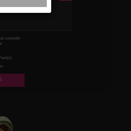
I MAYO
t coriandre
he
oint(s)
es
€