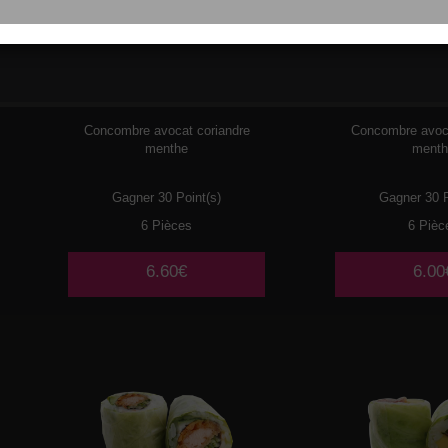
077
POULET MAYO
078
SURIM
Concombre avocat coriandre
Concombre avoca
menthe
ment
Gagner 30 Point(s)
Gagner 30 P
6 Pièces
6 Pièc
6.60€
6.00