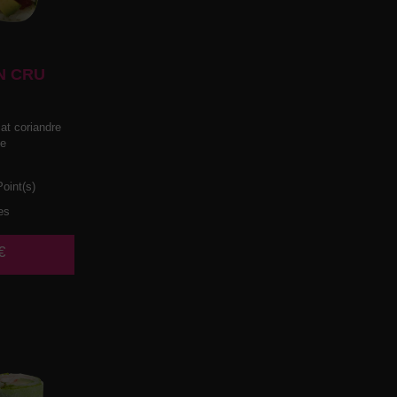
N CRU
t coriandre
he
oint(s)
es
€