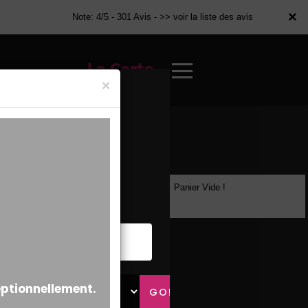
×
×
Note: 4/5 - 301 Avis -
>> voir la liste des avis
La Carte
×
Panier Vide !