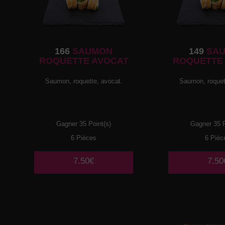
166
SAUMON
149
SA
ROQUETTE AVOCAT
ROQUETTE
Saumon, roquette, avocat.
Saumon, roquet
Gagner 35 Point(s)
Gagner 35 P
6 Pièces
6 Pièc
7.50€
7.50