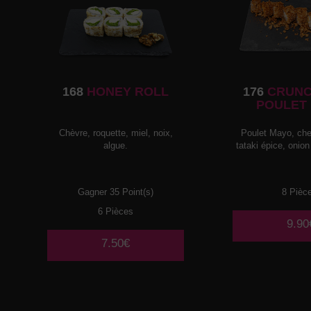
168
HONEY ROLL
176
CRUNC
POULET
Chèvre, roquette, miel, noix,
Poulet Mayo, che
algue.
tataki épice, onion
Gagner 35 Point(s)
8 Pièc
6 Pièces
9.90
7.50€