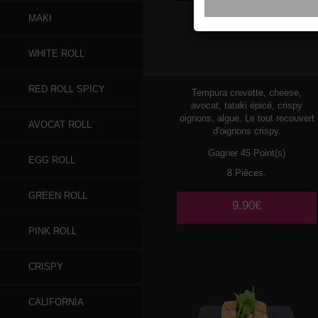
MAKI
162
CRUNCH ROLL
WHITE ROLL
CREVETTE TEMPURA
RED ROLL SPICY
Tempura crevette, cheese,
avocat, tataki épicé, crispy
oignons, algue. Le tout recouvert
AVOCAT ROLL
d'oignons crispy.
Gagner 45 Point(s)
EGG ROLL
8 Pièces.
GREEN ROLL
9.90€
PINK ROLL
CRISPY
CALIFORNIA