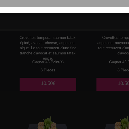
163
LE COBRA
165
LE K
Crevettes tempura, saumon tataki
Crevettes tempu
épicé, avocat, cheese, asperges,
asperges, mayonna
algue. Le tout recouvert d'une fine
tout recouvert d'un
tranche d'avocat et saumon tataki
d'avoc
épicé.
Gagner 45 Point(s)
Gagner 45 P
8 Pièces
8 Pièc
10.50€
10.5