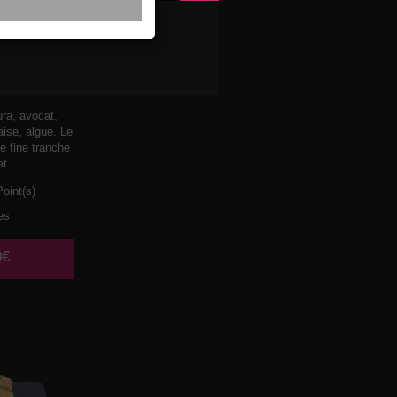
OMODO
ra, avocat,
ise, algue. Le
e fine tranche
at.
oint(s)
es
0€