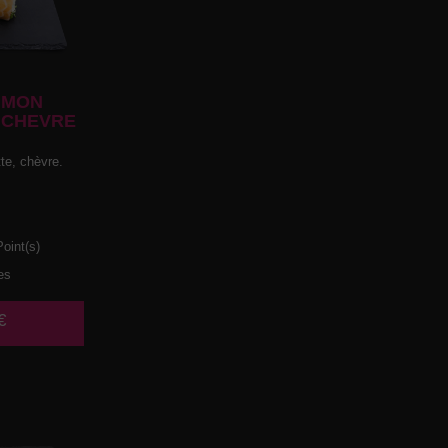
UMON
 CHEVRE
te, chèvre.
oint(s)
es
€