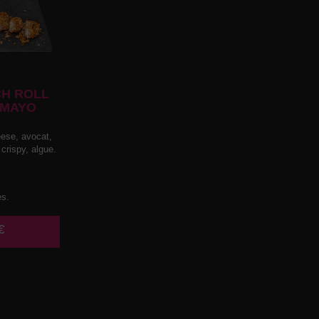
H ROLL
 MAYO
ese, avocat,
 crispy, algue.
es.
€