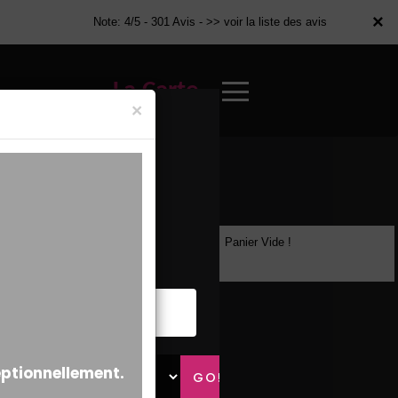
×
×
Note: 4/5 - 301 Avis -
>> voir la liste des avis
La Carte
×
Panier Vide !