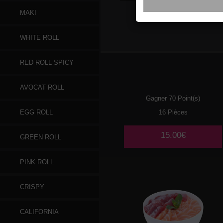
MAKI
109
SAUMON
WHITE ROLL
RED ROLL SPICY
AVOCAT ROLL
Gagner 70 Point(s)
16 Pièces
EGG ROLL
15.00€
GREEN ROLL
PINK ROLL
CRISPY
CALIFORNIA