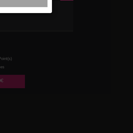
XTE
oint(s)
ces
0€