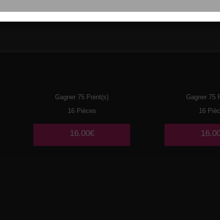
110
THON
111
MI
Gagner 75 Point(s)
Gagner 75 P
16 Pièces
16 Piè
16.00€
16.0