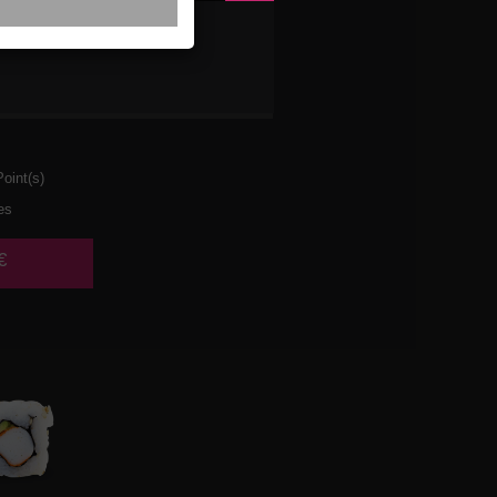
ETTES
AT
oint(s)
es
€