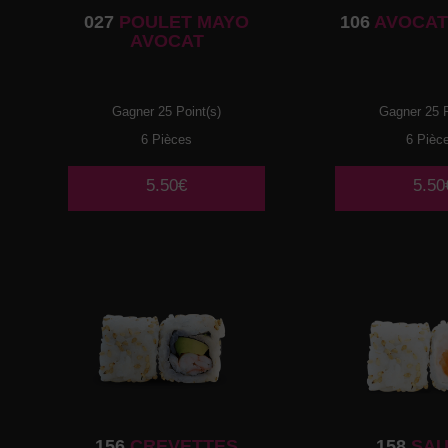
027
POULET MAYO
106
AVOCAT
AVOCAT
Gagner 25 Point(s)
Gagner 25 P
6 Pièces
6 Pièc
5.50€
5.50
156
CREVETTES
158
SA