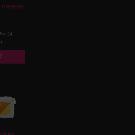
 CHEESE
oint(s)
es.
€
UMON