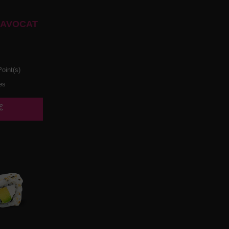
 AVOCAT
oint(s)
es
€