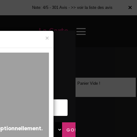
×
×
Note: 4/5 - 301 Avis -
>> voir la liste des avis
La Carte
×
Panier Vide !