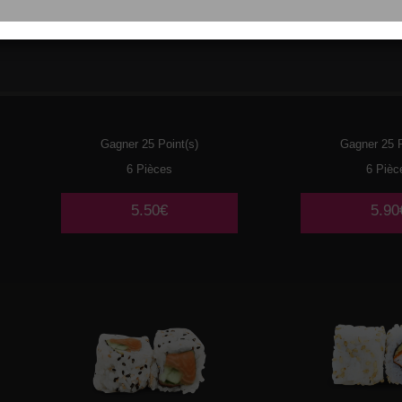
021
THON CUIT MAYO
022
CREV
AVOCAT
AVOC
Gagner 25 Point(s)
Gagner 25 P
6 Pièces
6 Pièc
5.50€
5.90