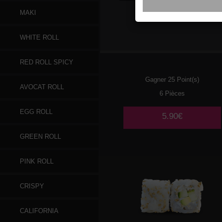
MAKI
020
POULET
WHITE ROLL
TEMPURA AVOCAT 🌶️
RED ROLL SPICY
Gagner 25 Point(s)
AVOCAT ROLL
6 Pièces
EGG ROLL
5.90€
GREEN ROLL
PINK ROLL
CRISPY
CALIFORNIA