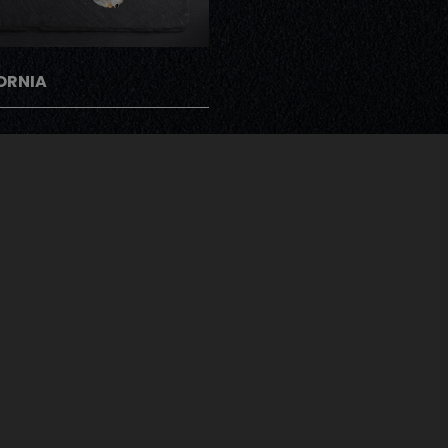
ORNIA
gramme Note Me
ents peuvent donner leur avis