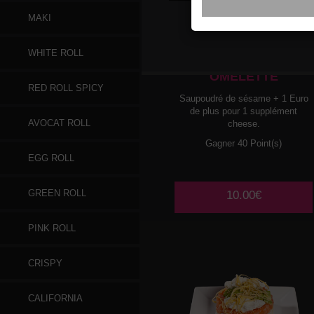
MAKI
012
SAUMON AVOCAT
WHITE ROLL
LAMELLES D
OMELETTE
RED ROLL SPICY
Saupoudré de sésame + 1 Euro
de plus pour 1 supplément
AVOCAT ROLL
cheese.
Gagner 40 Point(s)
EGG ROLL
GREEN ROLL
10.00€
PINK ROLL
CRISPY
CALIFORNIA