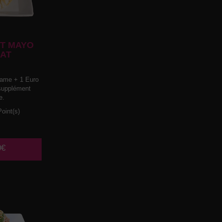
T MAYO
AT
ame + 1 Euro
 supplément
e.
oint(s)
0€