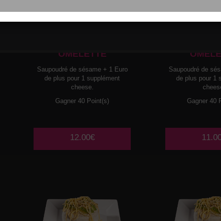
013
THON CRU
014
SAUMO
AVOCAT LAMELLES D
AVOCAT LA
OMELETTE
OMELE
Saupoudré de sésame + 1 Euro
Saupoudré de sés
de plus pour 1 supplément
de plus pour 1
cheese.
chees
Gagner 40 Point(s)
Gagner 40 P
12.00€
11.0