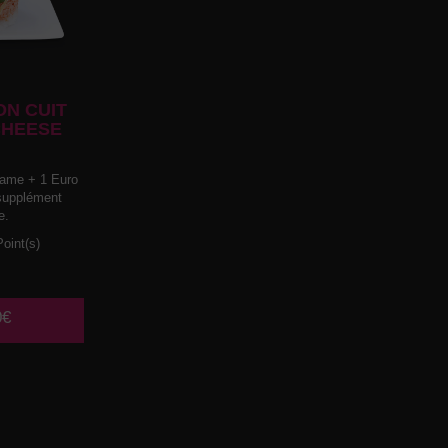
N CUIT
CHEESE
ame + 1 Euro
 supplément
e.
oint(s)
0€