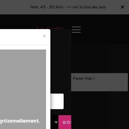
×
×
Note: 4/5 - 301 Avis -
>> voir la liste des avis
La Carte
×
Panier Vide !