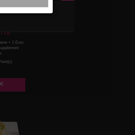
N CUIT
MELLES D
TTE
ame + 1 Euro
 supplément
e.
oint(s)
0€