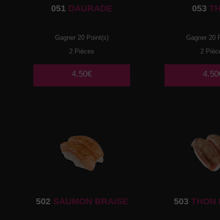
051
DAURADE
053
T
Gagner 20 Point(s)
Gagner 20 P
2 Pièces
2 Pièc
4.50€
4.50
502
SAUMON BRAISE
503
THON 