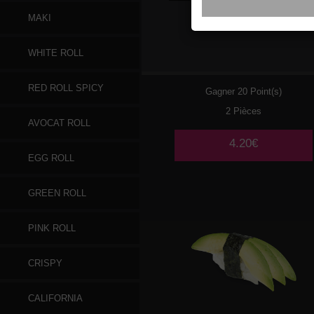
MAKI
047
SAUMON
WHITE ROLL
RED ROLL SPICY
Gagner 20 Point(s)
2 Pièces
AVOCAT ROLL
4.20€
EGG ROLL
GREEN ROLL
PINK ROLL
CRISPY
CALIFORNIA