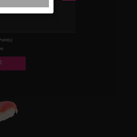
 AVOCAT
oint(s)
es
€