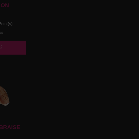
HON
oint(s)
es
€
BRAISE