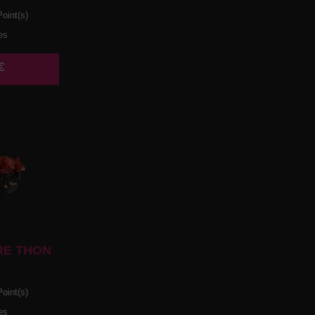
oint(s)
es
€
RE THON
oint(s)
es