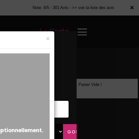
×
×
Note: 4/5 - 301 Avis -
>> voir la liste des avis
La Carte
×
Panier Vide !