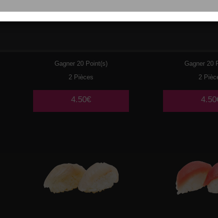
048
SAUMON CHEESE
049
SAUMON
Gagner 20 Point(s)
Gagner 20 P
2 Pièces
2 Pièc
4.50€
4.50