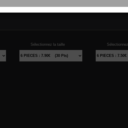
103
THON
104
DAU
Sélectionnez la taille
Sélectionnez 