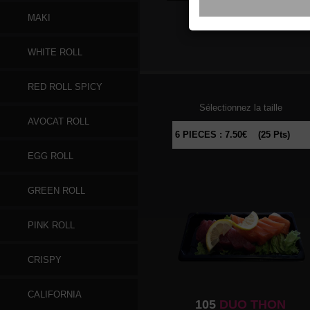
MAKI
096
SAUMON
WHITE ROLL
RED ROLL SPICY
Sélectionnez la taille
AVOCAT ROLL
EGG ROLL
GREEN ROLL
PINK ROLL
CRISPY
CALIFORNIA
105
DUO THON