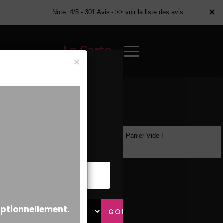
×
×
Note: 4/5 - 301 Avis -
>> voir la liste des avis
La Carte
×
Panier Vide !