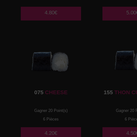
4.80€
5.00
075
CHEESE
155
THON C
Gagner 20 Point(s)
Gagner 20 P
6 Pièces
6 Pièc
4.20€
4.50