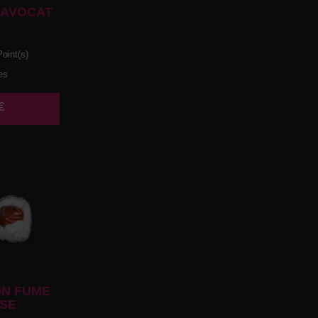
 AVOCAT
oint(s)
es
€
N FUME
SE