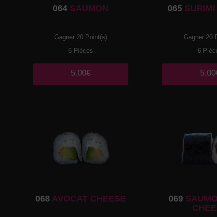
064
SAUMON
065
SURIMI
Gagner 20 Point(s)
Gagner 20 P
6 Pièces
6 Pièc
5.00€
5.00
068
AVOCAT CHEESE
069
SAUMO
CHEE