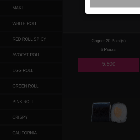
MAKI
059
SAUMON CHEESE
WHITE ROLL
RED ROLL SPICY
Gagner 20 Point(s)
6 Pièces
AVOCAT ROLL
5.50€
EGG ROLL
GREEN ROLL
PINK ROLL
CRISPY
CALIFORNIA