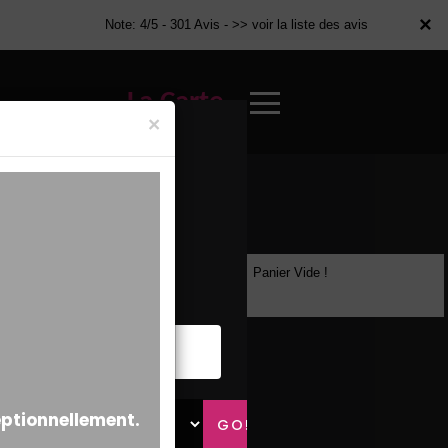
×
×
Note: 4/5 - 301 Avis -
>> voir la liste des avis
La Carte
×
Panier Vide !