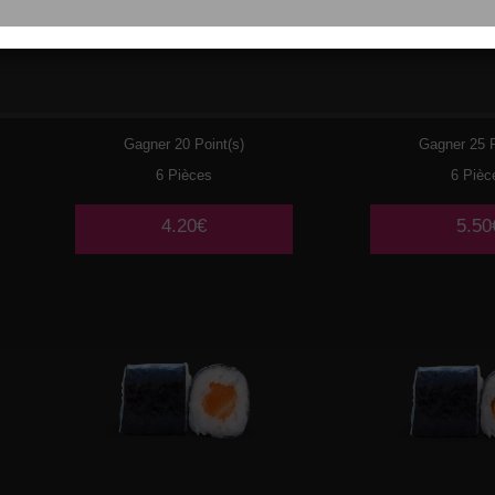
061
BOURSIN
062
CRE
AVOC
Gagner 20 Point(s)
Gagner 25 P
6 Pièces
6 Pièc
4.20€
5.50