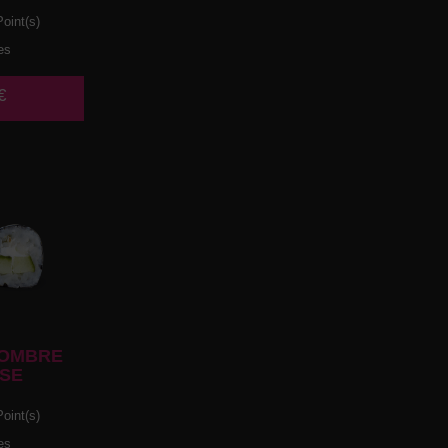
oint(s)
es
€
OMBRE
SE
oint(s)
es