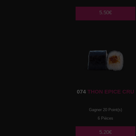
5.50€
074
THON EPICE CRU
Gagner 20 Point(s)
6 Pièces
5.20€