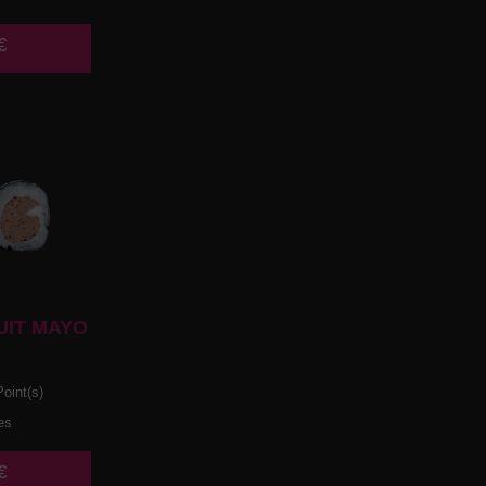
€
UIT MAYO
oint(s)
es
€