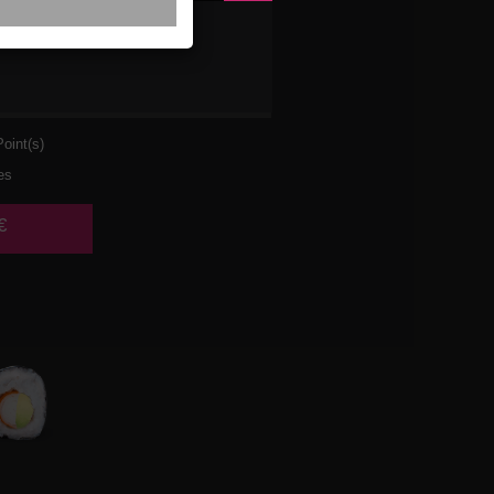
VETTE
AT
oint(s)
es
€