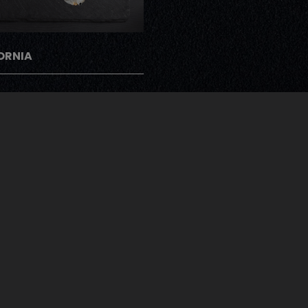
ORNIA
gramme Note Me
ents peuvent donner leur avis