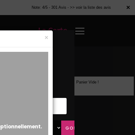
×
×
Note: 4/5 - 301 Avis -
>> voir la liste des avis
La Carte
×
Panier Vide !