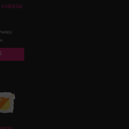
 CHEESE
oint(s)
es.
€
UMON