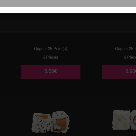
021
THON CUIT MAYO
022
CREV
AVOCAT
AVOC
Gagner 25 Point(s)
Gagner 25 P
6 Pièces
6 Pièc
5.50€
5.90