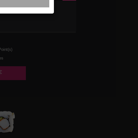
ETTES
AT
oint(s)
es
€