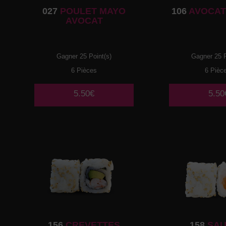
027
POULET MAYO
106
AVOCAT
AVOCAT
Gagner 25 Point(s)
Gagner 25 P
6 Pièces
6 Pièc
5.50€
5.50
156
CREVETTES
158
SA