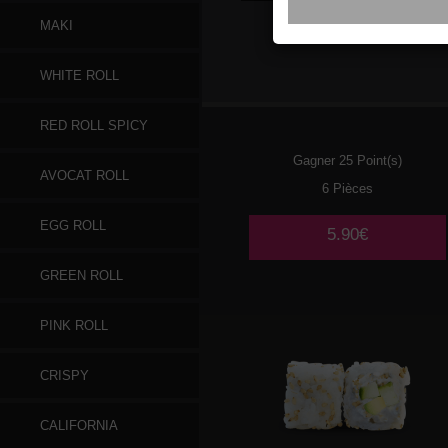
MAKI
020
POULET
WHITE ROLL
TEMPURA AVOCAT 🌶️
RED ROLL SPICY
Gagner 25 Point(s)
AVOCAT ROLL
6 Pièces
EGG ROLL
5.90€
GREEN ROLL
PINK ROLL
CRISPY
CALIFORNIA